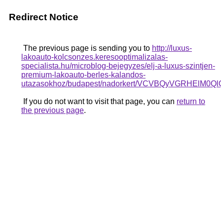
Redirect Notice
The previous page is sending you to
http://luxus-
lakoauto-kolcsonzes.keresooptimalizalas-
specialista.hu/microblog-bejegyzes/elj-a-luxus-szintjen-
premium-lakoauto-berles-kalandos-
utazasokhoz/budapest/nadorkert/VCVBQyVGRH
If you do not want to visit that page, you can
return to
the previous page
.