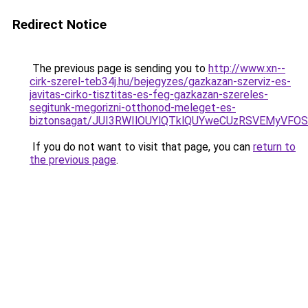
Redirect Notice
The previous page is sending you to
http://www.xn--
cirk-szerel-teb34j.hu/bejegyzes/gazkazan-szerviz-es-
javitas-cirko-tisztitas-es-feg-gazkazan-szereles-
segitunk-megorizni-otthonod-meleget-es-
biztonsagat/JUI3RWIlOUYlQTklQUYweCUzRSVEMyVF
If you do not want to visit that page, you can
return to
the previous page
.