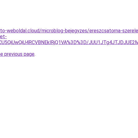
eto-weboldal.cloud/microblog-bejegyzes/ereszcsatorna-szerel
let-
U5QiUwQiU4RCVBNEklRjQ1VA%3D%3D/JUU1JTg4JTJDJUE2M
he previous page
.