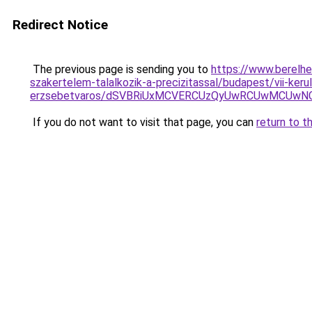
Redirect Notice
The previous page is sending you to
https://www.berelh
szakertelem-talalkozik-a-precizitassal/budapest/vii-keru
erzsebetvaros/dSVBRiUxMCVERCUzQyUwRCUwMCUwNC
If you do not want to visit that page, you can
return to t