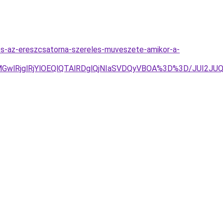
es-az-ereszcsatorna-szereles-muveszete-amikor-a-
GwlRjglRjYlOEQlQTAlRDglQjNIaSVDQyVBOA%3D%3D/JUI2J